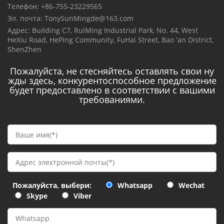
Телефон: +86-755-23229565
Эл. почта:
TonySunMingde@163.com
Адрес: Building C7, RuiMing Industrial Park, No. 44, West
HeXiu Road, HePing Community, FuHai Street, Bao 'an District,
ShenZhen
Пожалуйста, не стесняйтесь оставлять свои ну
жды здесь, конкурентоспособное предложение
будет предоставлено в соответствии с вашими
требованиями.
Пожалуйста, выбери:
Whatsapp
Wechat
Skype
Viber