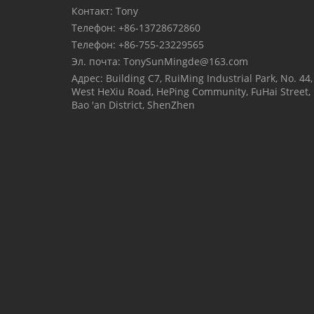
Контакт: Tony
Телефон: +86-13728672860
Телефон: +86-755-23229565
Эл. почта:
TonySunMingde@163.com
Адрес: Building C7, RuiMing Industrial Park, No. 44,
West HeXiu Road, HePing Community, FuHai Street,
Bao 'an District, ShenZhen